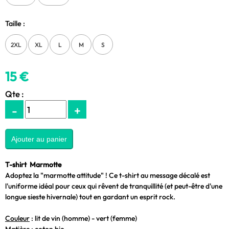
Taille :
2XL
XL
L
M
S
15 €
Qte :
-
+
T-shirt Marmotte
Adoptez la "marmotte attitude" ! Ce t-shirt au message décalé est
l'uniforme idéal pour ceux qui rêvent de tranquillité (et peut-être d'une
longue sieste hivernale) tout en gardant un esprit rock.
Couleur
:
lit de vin (homme) - vert (femme)