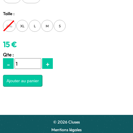
Taille :
2XL
XL
L
M
S
15 €
Qte :
-
+
© 2026 Cluses
Mentions légales